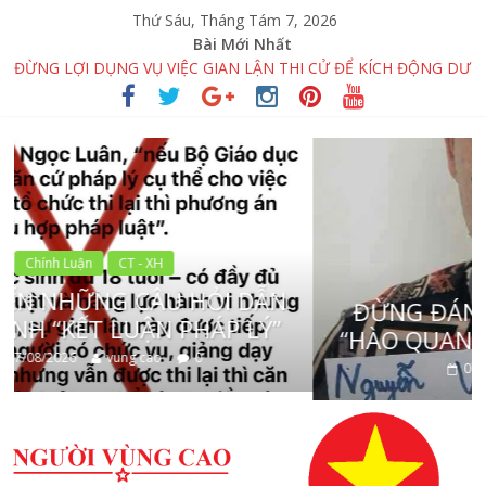
Thứ Sáu, Tháng Tám 7, 2026
Bài Mới Nhất
ĐỪNG LỢI DỤNG VỤ VIỆC GIAN LẬN THI CỬ ĐỂ KÍCH ĐỘNG DƯ
LUẬN
ĐỪNG BIẾN NHỮNG CÂU HỎI DẪN DẮT THÀNH “KẾT LUẬN
PHÁP LÝ”
ĐỪNG ĐÁNH ĐỔI TƯƠNG LAI BẰNG “HÀO QUANG ẢO” TRÊN
MẠNG XÃ HỘI
PHẢN BÁC HÀNH VI PHÁ HOẠI CỦA ĐẶNG HỮU NAM VÀ
NHỮNG KẺ CHỐNG ĐỐI
VẠCH TRẦN MƯU ĐỒ MƯỢN DANH “TÀ ĐẠO” ĐỂ PHÁ HOẠI
Nhịp Sống Trẻ
KHÁT VỌNG VƯƠN MÌNH CỦA DÂN TỘC
 DẪN
ĐỪNG ĐÁNH ĐỔI TƯƠNG LAI B
 LÝ”
“HÀO QUANG ẢO” TRÊN MẠNG XÃ
07/08/2026
vung cao
0