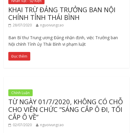
Nhân Vật - Sự Kiện
KHAI TRỪ ĐẢNG TRƯỞNG BAN NỘI
CHÍNH TỈNH THÁI BÌNH
28/07/2020
nguoivungcao
Ban Bí thư Trung ương Đảng nhận định, việc Trưởng ban
Nội chính Tỉnh ủy Thái Bình vi phạm luật
Đọc thêm
Chính Luận
TỪ NGÀY 01/7/2020, KHÔNG CÓ CHỖ
CHO VIÊN CHỨC “SÁNG CẮP Ô ĐI, TỐI
CẮP Ô VỀ”
02/07/2020
nguoivungcao