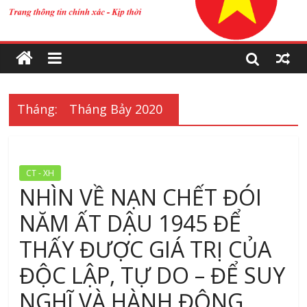
Tháng:
Tháng Bảy 2020
CT - XH
NHÌN VỀ NẠN CHẾT ĐÓI
NĂM ẤT DẬU 1945 ĐỂ
THẤY ĐƯỢC GIÁ TRỊ CỦA
ĐỘC LẬP, TỰ DO – ĐỂ SUY
NGHĨ VÀ HÀNH ĐỘNG