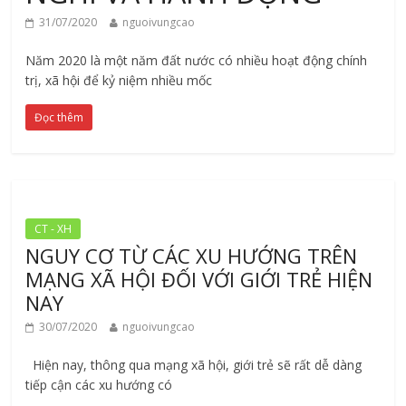
31/07/2020
nguoivungcao
Năm 2020 là một năm đất nước có nhiều hoạt động chính
trị, xã hội để kỷ niệm nhiều mốc
Đọc thêm
CT - XH
NGUY CƠ TỪ CÁC XU HƯỚNG TRÊN
MẠNG XÃ HỘI ĐỐI VỚI GIỚI TRẺ HIỆN
NAY
30/07/2020
nguoivungcao
Hiện nay, thông qua mạng xã hội, giới trẻ sẽ rất dễ dàng
tiếp cận các xu hướng có