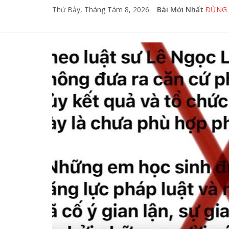
Thứ Bảy, Tháng Tám 8, 2026
Bài Mới Nhất
ĐỪNG 
ĐỪNG 
ĐỪNG 
PHẢN 
VẠCH 
hính Luận
CT - XH