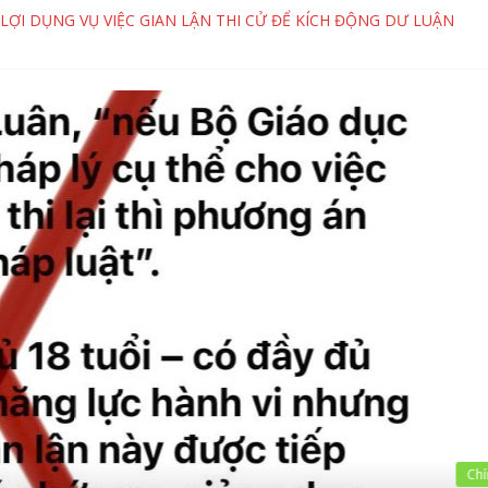
LỢI DỤNG VỤ VIỆC GIAN LẬN THI CỬ ĐỂ KÍCH ĐỘNG DƯ LUẬN
BIẾN NHỮNG CÂU HỎI DẪN DẮT THÀNH “KẾT LUẬN PHÁP LÝ”
ĐÁNH ĐỔI TƯƠNG LAI BẰNG “HÀO QUANG ẢO” TRÊN MẠNG XÃ HỘ
BÁC HÀNH VI PHÁ HOẠI CỦA ĐẶNG HỮU NAM VÀ NHỮNG KẺ CHỐN
TRẦN MƯU ĐỒ MƯỢN DANH “TÀ ĐẠO” ĐỂ PHÁ HOẠI KHÁT VỌNG 