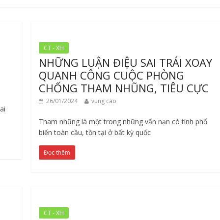
CT - XH
NHỮNG LUẬN ĐIỆU SAI TRÁI XOAY
QUANH CÔNG CUỘC PHÒNG
CHỐNG THAM NHŨNG, TIÊU CỰC
26/01/2024
vung cao
ai
Tham nhũng là một trong những vấn nạn có tính phổ
biến toàn cầu, tồn tại ở bất kỳ quốc
Đọc thêm
CT - XH