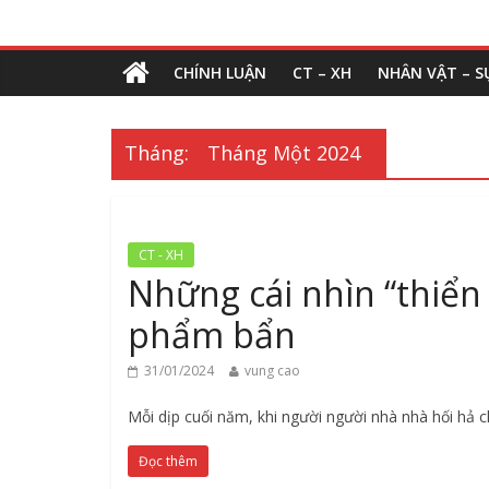
CHÍNH LUẬN
CT – XH
NHÂN VẬT – S
Tháng:
Tháng Một 2024
CT - XH
Những cái nhìn “thiển
phẩm bẩn
31/01/2024
vung cao
Mỗi dịp cuối năm, khi người người nhà nhà hối hả
Đọc thêm