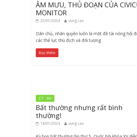
ÂM MƯU, THỦ ĐOẠN CỦA CIVIC
MONITOR
25/01/2024
vung cao
Dân chủ, nhân quyền luôn là một đề tài nóng hổi đ
các thế lực thù địch và đối tượng
Đọc thêm
CT - XH
Bất thường nhưng rất bình
thường!
18/01/2024
vung cao
Kỳ họp bất thường lần thứ 5, Quốc hội khóa XV diễn