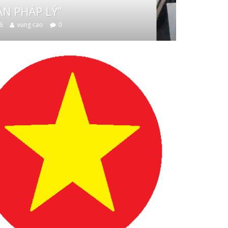
HÀO QUANG ẢO” TRÊN MẠNG XÃ HỘI
07/08/2026
vung cao
0