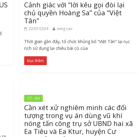
US
Cảnh giác với “lời kêu gọi đòi lại
chủ quyền Hoàng Sa” của “Việt
Tân”
22/01/2024
vung cao
ể
Thời gian gần đây, tổ chức khủng bố “Việt Tân” lại rục
rịch sử dụng lại chiêu bài cũ của
Đọc thêm
CT - XH
Cần xét xử nghiêm minh các đối
tượng trong vụ án dùng vũ khí
nóng tấn công trụ sở UBND hai xã
Ea Tiêu và Ea Ktur, huyện Cư
 ra