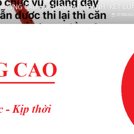
ĐỪNG ĐÁNH ĐỔI TƯƠNG LAI BẰNG “