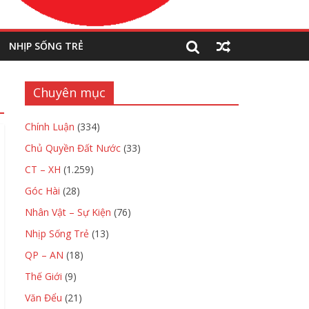
NHỊP SỐNG TRẺ
Chuyên mục
Chính Luận
(334)
Chủ Quyền Đất Nước
(33)
CT – XH
(1.259)
Góc Hài
(28)
Nhân Vật – Sự Kiện
(76)
Nhịp Sống Trẻ
(13)
QP – AN
(18)
Thế Giới
(9)
Văn Đểu
(21)