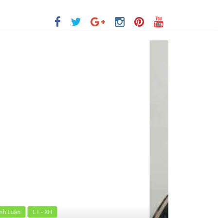
I
G ĐỐI
VƯƠN MÌNH CỦA DÂN TỘC
Nhịp Sống Trẻ