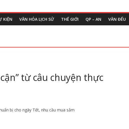
Ự KIỆN
VĂN HÓA LỊCH SỬ
THẾ GIỚI
QP – AN
VĂN ĐỂU
 cận” từ câu chuyện thực
 chuẩn bị cho ngày Tết, nhu cầu mua sắm