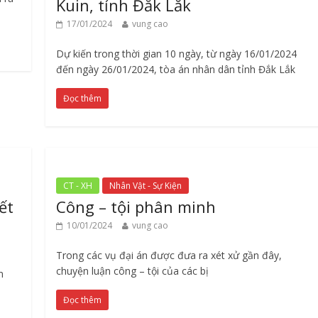
Kuin, tỉnh Đắk Lăk
17/01/2024
vung cao
Dự kiến trong thời gian 10 ngày, từ ngày 16/01/2024
đến ngày 26/01/2024, tòa án nhân dân tỉnh Đắk Lắk
Đọc thêm
CT - XH
Nhân Vật - Sự Kiện
ết
Công – tội phân minh
10/01/2024
vung cao
Trong các vụ đại án được đưa ra xét xử gần đây,
chuyện luận công – tội của các bị
m
Đọc thêm