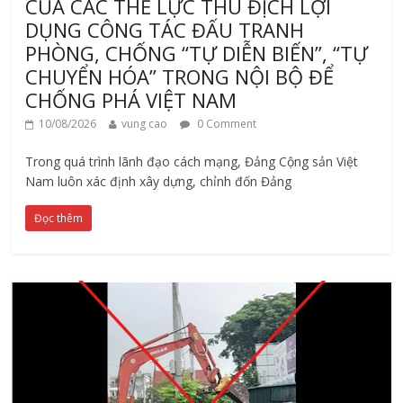
CỦA CÁC THẾ LỰC THÙ ĐỊCH LỢI
DỤNG CÔNG TÁC ĐẤU TRANH
PHÒNG, CHỐNG “TỰ DIỄN BIẾN”, “TỰ
CHUYỂN HÓA” TRONG NỘI BỘ ĐỂ
CHỐNG PHÁ VIỆT NAM
10/08/2026
vung cao
0 Comment
Trong quá trình lãnh đạo cách mạng, Đảng Cộng sản Việt
Nam luôn xác định xây dựng, chỉnh đốn Đảng
Đọc thêm