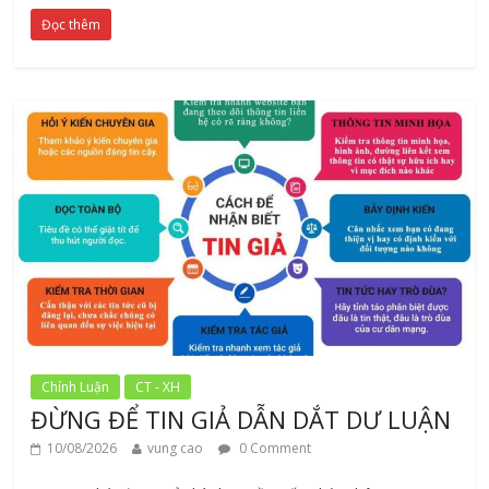
Đọc thêm
Chính Luận
CT - XH
ĐỪNG ĐỂ TIN GIẢ DẪN DẮT DƯ LUẬN
10/08/2026
vung cao
0 Comment