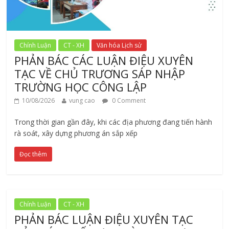
Chính Luận
CT - XH
Văn hóa Lịch sử
PHẢN BÁC CÁC LUẬN ĐIỆU XUYÊN
TẠC VỀ CHỦ TRƯƠNG SÁP NHẬP
TRƯỜNG HỌC CÔNG LẬP
10/08/2026
vung cao
0 Comment
Trong thời gian gần đây, khi các địa phương đang tiến hành
rà soát, xây dựng phương án sắp xếp
Đọc thêm
Chính Luận
CT - XH
PHẢN BÁC LUẬN ĐIỆU XUYÊN TẠC