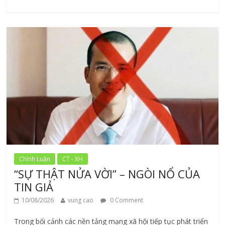
Chính Luận
CT - XH
“SỰ THẬT NỬA VỜI” – NGÒI NỔ CỦA
TIN GIẢ
10/08/2026
vung cao
0 Comment
Trong bối cảnh các nền tảng mạng xã hội tiếp tục phát triển