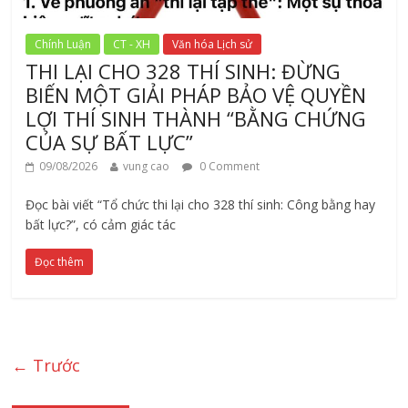
Chính Luận
CT - XH
Văn hóa Lịch sử
THI LẠI CHO 328 THÍ SINH: ĐỪNG
BIẾN MỘT GIẢI PHÁP BẢO VỆ QUYỀN
LỢI THÍ SINH THÀNH “BẰNG CHỨNG
CỦA SỰ BẤT LỰC”
09/08/2026
vung cao
0 Comment
Đọc bài viết “Tổ chức thi lại cho 328 thí sinh: Công bằng hay
bất lực?”, có cảm giác tác
Đọc thêm
← Trước