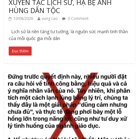
XUYÊN TẠC LỊCH SỬ, HẠ BỆ ANH
HÙNG DÂN TỘC
10/08/2026
vung cao
0 Comment
Lịch sử là nền tảng tư tưởng, là nguồn sức mạnh tinh thần
của mỗi quốc gia mỗi dân
Đọc thêm