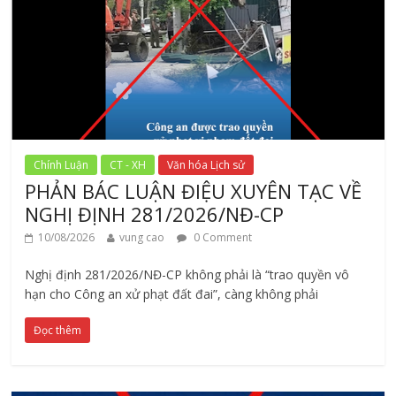
Chính Luận
CT - XH
Văn hóa Lịch sử
PHẢN BÁC LUẬN ĐIỆU XUYÊN TẠC VỀ
NGHỊ ĐỊNH 281/2026/NĐ-CP
10/08/2026
vung cao
0 Comment
Nghị định 281/2026/NĐ-CP không phải là “trao quyền vô
hạn cho Công an xử phạt đất đai”, càng không phải
Đọc thêm