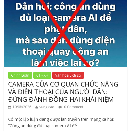
Chính Luận
CT - XH
Văn hóa Lịch sử
CAMERA CỦA CƠ QUAN CHỨC NĂNG
VÀ ĐIỆN THOẠI CỦA NGƯỜI DÂN:
ĐỪNG ĐÁNH ĐỒNG HAI KHÁI NIỆM
10/08/2026
vung cao
0 Comment
Có một lập luận đang được lan truyền trên mạng xã hội:
“Công an dùng đủ loại camera AI để