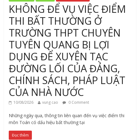
KHÔNG ĐỂ VỤ VIỆC ĐIỂM
THI BẤT THƯỜNG Ở
TRƯỜNG THPT CHUYÊN
TUYÊN QUANG BỊ LỢI
DỤNG ĐỂ XUYÊN TẠC
ĐƯỜNG LỐI CỦA ĐẢNG,
CHÍNH SÁCH, PHÁP LUẬT
CỦA NHÀ NƯỚC
10/08/2026
vung cao
0 Comment
Những ngày qua, thông tin liên quan đến vụ việc điểm thi
môn Toán có dấu hiệu bất thường tại
Đọc thêm