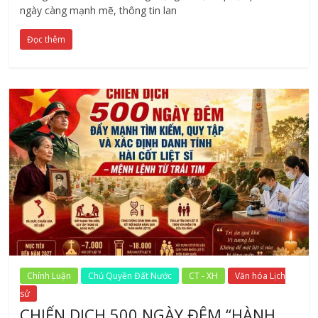
ngày càng mạnh mẽ, thông tin lan
Đọc thêm
Chính Luận
Chủ Quyền Đất Nước
CT - XH
Văn hóa Lịch
sử
CHIẾN DỊCH 500 NGÀY ĐÊM “HÀNH