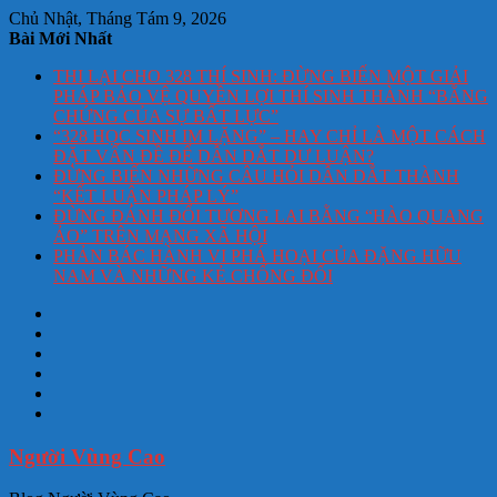
Chủ Nhật, Tháng Tám 9, 2026
Bài Mới Nhất
THI LẠI CHO 328 THÍ SINH: ĐỪNG BIẾN MỘT GIẢI
PHÁP BẢO VỆ QUYỀN LỢI THÍ SINH THÀNH “BẰNG
CHỨNG CỦA SỰ BẤT LỰC”
“328 HỌC SINH IM LẶNG” – HAY CHỈ LÀ MỘT CÁCH
ĐẶT VẤN ĐỀ ĐỂ DẪN DẮT DƯ LUẬN?
ĐỪNG BIẾN NHỮNG CÂU HỎI DẪN DẮT THÀNH
“KẾT LUẬN PHÁP LÝ”
ĐỪNG ĐÁNH ĐỔI TƯƠNG LAI BẰNG “HÀO QUANG
ẢO” TRÊN MẠNG XÃ HỘI
PHẢN BÁC HÀNH VI PHÁ HOẠI CỦA ĐẶNG HỮU
NAM VÀ NHỮNG KẺ CHỐNG ĐỐI
Người Vùng Cao