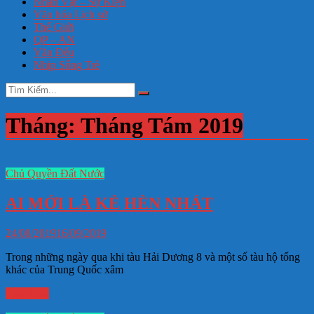
Nhân Vật – Sự Kiện
Văn hóa Lịch sử
Thế Giới
QP – AN
Văn Đểu
Nhịp Sống Trẻ
Tháng:
Tháng Tám 2019
Chủ Quyền Đất Nước
AI MỚI LÀ KẺ HÈN NHÁT
24/08/2019
16/09/2019
Trong những ngày qua khi tàu Hải Dương 8 và một số tàu hộ tống
khác của Trung Quốc xâm
Đọc thêm