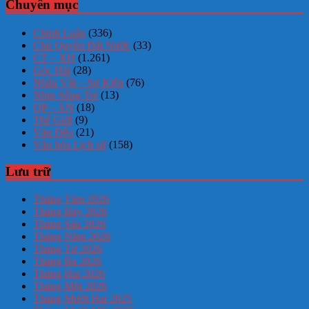
Chuyên mục
Chính Luận
(336)
Chủ Quyền Đất Nước
(33)
CT – XH
(1.261)
Góc Hài
(28)
Nhân Vật – Sự Kiện
(76)
Nhịp Sống Trẻ
(13)
QP – AN
(18)
Thế Giới
(9)
Văn Đểu
(21)
Văn hóa Lịch sử
(158)
Lưu trữ
Tháng Tám 2026
Tháng Bảy 2026
Tháng Sáu 2026
Tháng Năm 2026
Tháng Tư 2026
Tháng Ba 2026
Tháng Hai 2026
Tháng Một 2026
Tháng Mười Hai 2025