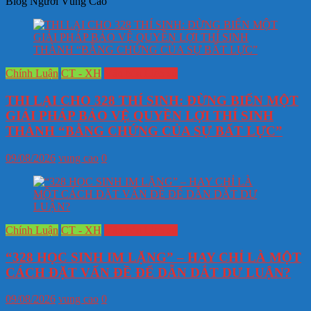
Blog Người Vùng Cao
Chính Luận
CT - XH
Văn hóa Lịch sử
THI LẠI CHO 328 THÍ SINH: ĐỪNG BIẾN MỘT
GIẢI PHÁP BẢO VỆ QUYỀN LỢI THÍ SINH
THÀNH “BẰNG CHỨNG CỦA SỰ BẤT LỰC”
09/08/2026
vung cao
0
Chính Luận
CT - XH
Văn hóa Lịch sử
“328 HỌC SINH IM LẶNG” – HAY CHỈ LÀ MỘT
CÁCH ĐẶT VẤN ĐỀ ĐỂ DẪN DẮT DƯ LUẬN?
09/08/2026
vung cao
0