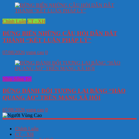
Chính Luận
CT - XH
ĐỪNG BIẾN NHỮNG CÂU HỎI DẪN DẮT
THÀNH “KẾT LUẬN PHÁP LÝ”
07/08/2026
vung cao
0
Nhịp Sống Trẻ
ĐỪNG ĐÁNH ĐỔI TƯƠNG LAI BẰNG “HÀO
QUANG ẢO” TRÊN MẠNG XÃ HỘI
07/08/2026
vung cao
0
Chính Luận
CT – XH