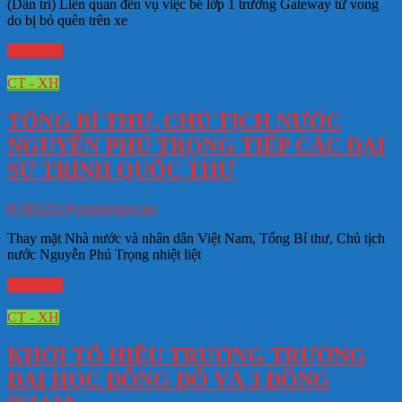
(Dân trí) Liên quan đến vụ việc bé lớp 1 trường Gateway tử vong
do bị bỏ quên trên xe
Đọc thêm
CT - XH
TỔNG BÍ THƯ, CHỦ TỊCH NƯỚC
NGUYỄN PHÚ TRỌNG TIẾP CÁC ĐẠI
SỨ TRÌNH QUỐC THƯ
07/08/2019
nguoivungcao
Thay mặt Nhà nước và nhân dân Việt Nam, Tổng Bí thư, Chủ tịch
nước Nguyễn Phú Trọng nhiệt liệt
Đọc thêm
CT - XH
KHỞI TỐ HIỆU TRƯỞNG TRƯỜNG
ĐẠI HỌC ĐÔNG ĐÔ VÀ 3 ĐỒNG