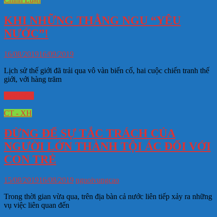
KHI NHỮNG THẰNG NGU “YÊU
NƯỚC”!
16/08/2019
16/09/2019
Lịch sử thế giới đã trải qua vô vàn biến cố, hai cuộc chiến tranh thế
giới, với hàng trăm
Đọc thêm
CT - XH
ĐỪNG ĐỂ SỰ TẮC TRÁCH CỦA
NGƯỜI LỚN THÀNH TỘI ÁC ĐỐI VỚI
CON TRẺ
15/08/2019
16/08/2019
nguoivungcao
Trong thời gian vừa qua, trên địa bàn cả nước liên tiếp xảy ra những
vụ việc liên quan đến