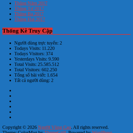
Tháng Năm 2017
Tháng Tư 2017
Tháng Ba 2017
Tháng Hai 2017
Thống Kê Truy Cập
Người dùng trực tuyến:
2
Todays Visits:
11.220
Todays Visitors:
374
Yesterdays Visits:
9.590
Total Visits:
25.585.512
Total Visitors:
602.250
Tổng số bài viết:
1.654
Tất cả người dùng:
2
Copyright © 2026
Người Vùng Cao
. All rights reserved.
Theme: ColorMag by
ThemeGrill
. Powered by
WordPress
.