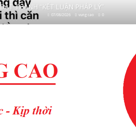
ĐỪNG ĐÁNH ĐỔI TƯƠNG LAI BẰNG “HÀ