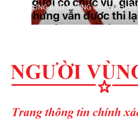
 PHÁP LÝ”
vung cao
0