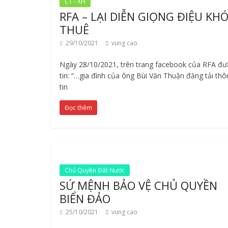
CT - XH
RFA – LẠI DIỄN GIỌNG ĐIỆU KH
THUÊ
29/10/2021
vung cao
Ngày 28/10/2021, trên trang facebook của RFA đư
tin: “…gia đình của ông Bùi Văn Thuận đăng tải thô
tin
Đọc thêm
Chủ Quyền Đất Nước
SỨ MỆNH BẢO VỆ CHỦ QUYỀN
BIỂN ĐẢO
25/10/2021
vung cao