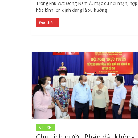
Trong khu vực Đông Nam Á, mặc dù hội nhận, hợp 
hòa bình, ổn định đang là xu hướng
Đọc thêm
CT - XH
Chủ tịch nước: Pháo đài không