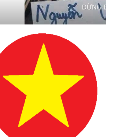
O QUANG ẢO” TRÊN MẠNG XÃ HỘI
07/08/2026
vung cao
0