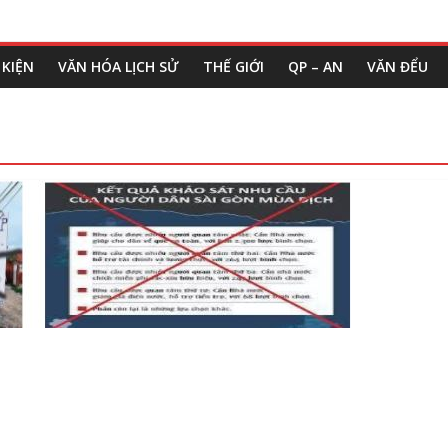
 KIỆN
VĂN HÓA LỊCH SỬ
THẾ GIỚI
QP – AN
VĂN ĐỂU