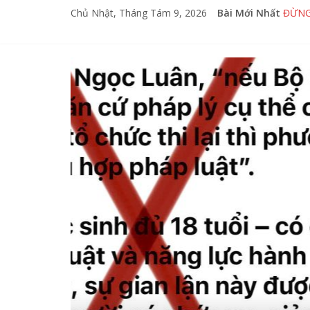
Chủ Nhật, Tháng Tám 9, 2026
Bài Mới Nhất
ĐỪNG
ĐỪNG
ĐỪNG
PHẢN
VẠCH
 Luận
CT - XH