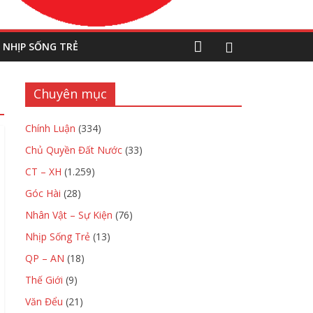
NHỊP SỐNG TRẺ
Chuyên mục
Chính Luận
(334)
Chủ Quyền Đất Nước
(33)
CT – XH
(1.259)
Góc Hài
(28)
Nhân Vật – Sự Kiện
(76)
Nhịp Sống Trẻ
(13)
QP – AN
(18)
Thế Giới
(9)
Văn Đểu
(21)