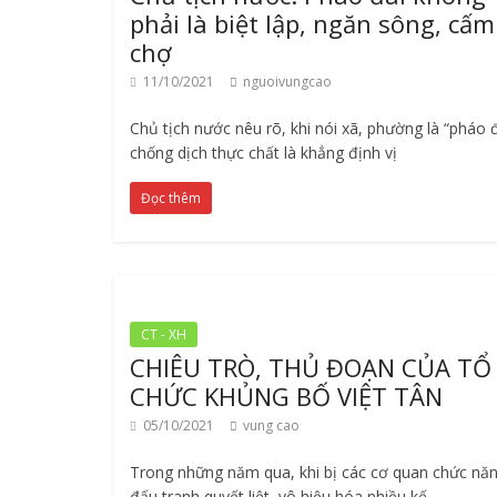
phải là biệt lập, ngăn sông, cấm
chợ
11/10/2021
nguoivungcao
Chủ tịch nước nêu rõ, khi nói xã, phường là “pháo đ
chống dịch thực chất là khẳng định vị
Đọc thêm
CT - XH
CHIÊU TRÒ, THỦ ĐOẠN CỦA TỔ
CHỨC KHỦNG BỐ VIỆT TÂN
05/10/2021
vung cao
Trong những năm qua, khi bị các cơ quan chức nă
đấu tranh quyết liệt, vô hiệu hóa nhiều kế