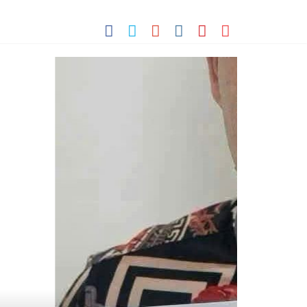
ỘI
NG ĐỐI
 VƯƠN MÌNH CỦA DÂN TỘC
Nhịp Sống Trẻ