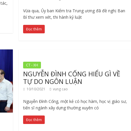
tác,
Vừa qua, Ủy ban Kiểm tra Trung ương đã đề nghị Ban
Bí thư xem xét, thi hành kỷ luật
Đọc thêm
CT - XH
NGUYỄN ĐÌNH CỐNG HIỂU GÌ VỀ
TỰ DO NGÔN LUẬN
10/10/2021
vung cao
Nguyễn Đình Cống, một kẻ có học hàm, học vị giáo sư,
tiến sĩ ngành xây dựng thường xuyên có
Đọc thêm