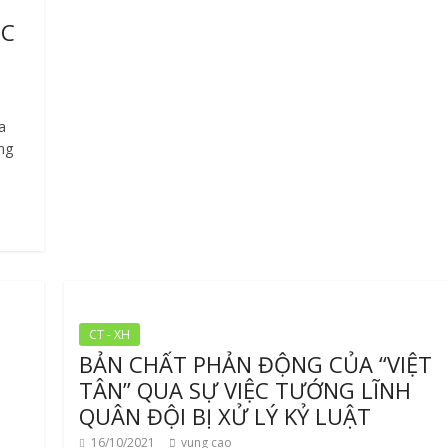
ÓC
a
ng
CT - XH
BẢN CHẤT PHẢN ĐỘNG CỦA “VIỆT
TÂN” QUA SỰ VIỆC TƯỚNG LĨNH
QUÂN ĐỘI BỊ XỬ LÝ KỶ LUẬT
16/10/2021
vung cao