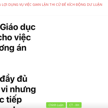
 LỢI DỤNG VỤ VIỆC GIAN LẬN THI CỬ ĐỂ KÍCH ĐỘNG DƯ LUẬN
 BIẾN NHỮNG CÂU HỎI DẪN DẮT THÀNH “KẾT LUẬN PHÁP LÝ”
 ĐÁNH ĐỔI TƯƠNG LAI BẰNG “HÀO QUANG ẢO” TRÊN MẠNG XÃ H
 BÁC HÀNH VI PHÁ HOẠI CỦA ĐẶNG HỮU NAM VÀ NHỮNG KẺ CHỐ
 TRẦN MƯU ĐỒ MƯỢN DANH “TÀ ĐẠO” ĐỂ PHÁ HOẠI KHÁT VỌNG