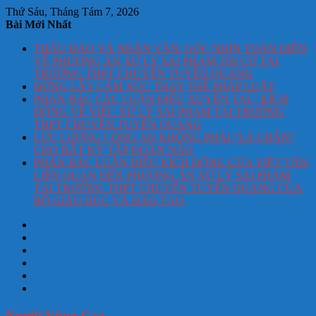
Thứ Sáu, Tháng Tám 7, 2026
Bài Mới Nhất
THẤU ĐÁO VÀ NHÂN VĂN: GÓC NHÌN TOÀN DIỆN
VỀ PHƯƠNG ÁN XỬ LÝ SAI PHẠM THI CỬ TẠI
TRƯỜNG THPT CHUYÊN TUYÊN QUANG
ĐỪNG LẤY CẢM XÚC THAY THẾ PHÁP LUẬT
PHẢN BÁC CÁC LUẬN ĐIỆU XUYÊN TẠC, KÍCH
ĐỘNG VỀ VIỆC XỬ LÝ SAI PHẠM TẠI TRƯỜNG
THPT CHUYÊN TUYÊN QUANG
LỰC LƯỢNG CÔNG AN KHÔNG PHẢI “LÁ CHẮN”
CHO BẤT KỲ TẬP ĐOÀN NÀO
PHẢN BÁC LUẬN ĐIỆU KÍCH ĐỘNG CỦA VIỆT TÂN
LIÊN QUAN ĐẾN PHƯƠNG ÁN XỬ LÝ SAI PHẠM
TẠI TRƯỜNG THPT CHUYÊN TUYÊN QUANG CỦA
BỘ GIÁO DỤC VÀ ĐÀO TẠO
Người Vùng Cao