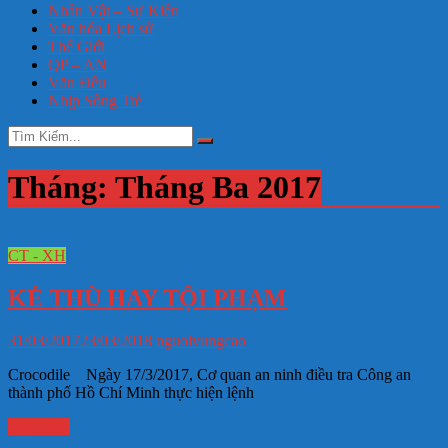
Nhân Vật – Sự Kiện
Văn hóa Lịch sử
Thế Giới
QP – AN
Văn Đểu
Nhịp Sống Trẻ
Tháng:
Tháng Ba 2017
CT - XH
KẺ THÙ HAY TỘI PHẠM
31/03/2017
23/03/2018
nguoivungcao
Crocodile Ngày 17/3/2017, Cơ quan an ninh điều tra Công an
thành phố Hồ Chí Minh thực hiện lệnh
Đọc thêm