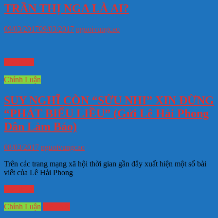
TRẦN THỊ NGA LÀ AI?
09/03/2017
09/03/2017
nguoivungcao
Đọc thêm
Chính Luận
SUY NGHĨ CÒN “SỬU NHI” XIN ĐỪNG
“PHÁT BIỂU LIỀU” (Gửi Lê Hải Phong
Dân Làm Báo)
08/03/2017
nguoivungcao
Trên các trang mạng xã hội thời gian gần đây xuất hiện một số bài
viết của Lê Hải Phong
Đọc thêm
Chính Luận
QP - AN