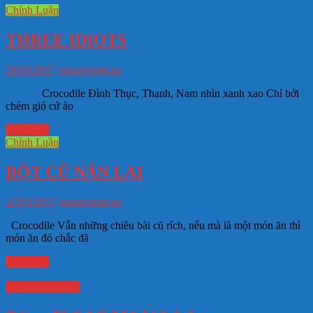
Chính Luận
THREE IDIOTS
28/03/2017
nguoivungcao
Crocodile Đình Thục, Thanh, Nam nhìn xanh xao Chỉ bởi
chém gió cứ ào
Đọc thêm
Chính Luận
BỘT CŨ NẶN LẠI
22/03/2017
nguoivungcao
Crocodile Vẫn những chiêu bài cũ rích, nếu mà là một món ăn thì
món ăn đó chắc đã
Đọc thêm
Văn hóa Lịch sử