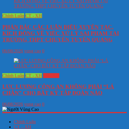
Chính Luận
CT - XH
PHẢN BÁC CÁC LUẬN ĐIỆU XUYÊN TẠC,
KÍCH ĐỘNG VỀ VIỆC XỬ LÝ SAI PHẠM TẠI
TRƯỜNG THPT CHUYÊN TUYÊN QUANG
06/08/2026
vung cao
0
Chính Luận
CT - XH
QP - AN
LỰC LƯỢNG CÔNG AN KHÔNG PHẢI “LÁ
CHẮN” CHO BẤT KỲ TẬP ĐOÀN NÀO
06/08/2026
vung cao
0
Chính Luận
CT – XH