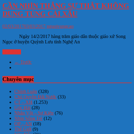
CẦN NHÌN THẲNG SỰ THẬT KHÔNG
DUNG TÚNG CÁI XẤU
02/03/2017
03/03/2017
nguoivungcao
Ngày 14/2/2017 hàng trăm giáo dân thuộc giáo xứ Song
Ngọc ở huyện Quỳnh Lưu tỉnh Nghệ An
Đọc thêm
← Trước
Chuyên mục
Chính Luận
(328)
Chủ Quyền Đất Nước
(33)
CT – XH
(1.253)
Góc Hài
(28)
Nhân Vật – Sự Kiện
(76)
Nhịp Sống Trẻ
(12)
QP – AN
(18)
Thế Giới
(9)