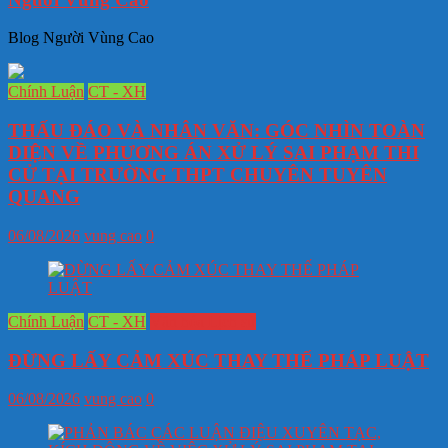
Blog Người Vùng Cao
Chính Luận
CT - XH
THẤU ĐÁO VÀ NHÂN VĂN: GÓC NHÌN TOÀN
DIỆN VỀ PHƯƠNG ÁN XỬ LÝ SAI PHẠM THI
CỬ TẠI TRƯỜNG THPT CHUYÊN TUYÊN
QUANG
06/08/2026
vung cao
0
Chính Luận
CT - XH
Văn hóa Lịch sử
ĐỪNG LẤY CẢM XÚC THAY THẾ PHÁP LUẬT
06/08/2026
vung cao
0