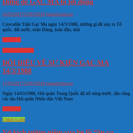
Đừng để GẠC MA bị lợi dụng
20/03/2017
23/03/2018
nguoivungcao
Crocodile Trận Gạc Ma ngày 14/3/1988, những gì đã xảy ra Tổ
quốc, đất nước, toàn Đảng, toàn dân, nhà
Đọc thêm
Văn hóa Lịch sử
ĐÔI ĐIỀU VỀ SỰ KIỆN GẠC MA
14/3/1988
17/03/2017
23/03/2018
nguoivungcao
Ngày 14/03/1988, Hải quân Trung Quốc đã nổ súng trước, tấn công
các tàu Hải quân Nhân dân Việt Nam
Đọc thêm
Chính Luận
Vở kịch tưởng niệm của bè lũ “ăn vạ