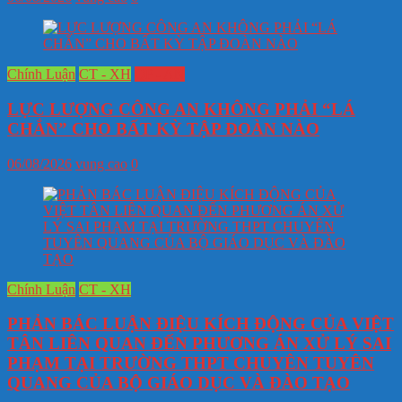
Chính Luận
CT - XH
QP - AN
LỰC LƯỢNG CÔNG AN KHÔNG PHẢI “LÁ
CHẮN” CHO BẤT KỲ TẬP ĐOÀN NÀO
06/08/2026
vung cao
0
Chính Luận
CT - XH
PHẢN BÁC LUẬN ĐIỆU KÍCH ĐỘNG CỦA VIỆT
TÂN LIÊN QUAN ĐẾN PHƯƠNG ÁN XỬ LÝ SAI
PHẠM TẠI TRƯỜNG THPT CHUYÊN TUYÊN
QUANG CỦA BỘ GIÁO DỤC VÀ ĐÀO TẠO