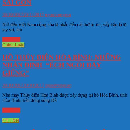
SÀI GÒN
30/10/2017
20/11/2017
nguoivungcao
Nói đến Việt Nam cộng hòa là nhắc đến cái thứ ác ôn, vấy bẩn là lũ
tay sai, thú
Đọc thêm
Chính Luận
HỒ THỦY ĐIỆN HÒA BÌNH: NHỮNG
NHẬN ĐỊNH “ẾCH NGỒI ĐÁY
GIẾNG”
30/10/2017
30/10/2017
nguoivungcao
Nhà máy Thủy điện Hoà Bình được xây dựng tại hồ Hòa Bình, tỉnh
Hòa Bình, trên dòng sông Đà
Đọc thêm
CT - XH