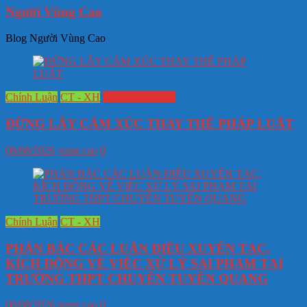
Người Vùng Cao
Blog Người Vùng Cao
Chính Luận
CT - XH
Văn hóa Lịch sử
ĐỪNG LẤY CẢM XÚC THAY THẾ PHÁP LUẬT
06/08/2026
vung cao
0
Chính Luận
CT - XH
PHẢN BÁC CÁC LUẬN ĐIỆU XUYÊN TẠC,
KÍCH ĐỘNG VỀ VIỆC XỬ LÝ SAI PHẠM TẠI
TRƯỜNG THPT CHUYÊN TUYÊN QUANG
06/08/2026
vung cao
0