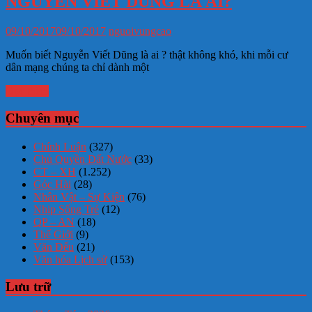
NGUYỄN VIẾT DŨNG LÀ AI?
09/10/2017
09/10/2017
nguoivungcao
Muốn biết Nguyễn Viết Dũng là ai ? thật không khó, khi mỗi cư
dân mạng chúng ta chỉ dành một
Đọc thêm
Chuyên mục
Chính Luận
(327)
Chủ Quyền Đất Nước
(33)
CT – XH
(1.252)
Góc Hài
(28)
Nhân Vật – Sự Kiện
(76)
Nhịp Sống Trẻ
(12)
QP – AN
(18)
Thế Giới
(9)
Văn Đểu
(21)
Văn hóa Lịch sử
(153)
Lưu trữ