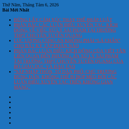
Thứ Năm, Tháng Tám 6, 2026
Bài Mới Nhất
ĐỪNG LẤY CẢM XÚC THAY THẾ PHÁP LUẬT
PHẢN BÁC CÁC LUẬN ĐIỆU XUYÊN TẠC, KÍCH
ĐỘNG VỀ VIỆC XỬ LÝ SAI PHẠM TẠI TRƯỜNG
THPT CHUYÊN TUYÊN QUANG
LỰC LƯỢNG CÔNG AN KHÔNG PHẢI “LÁ CHẮN”
CHO BẤT KỲ TẬP ĐOÀN NÀO
PHẢN BÁC LUẬN ĐIỆU KÍCH ĐỘNG CỦA VIỆT TÂN
LIÊN QUAN ĐẾN PHƯƠNG ÁN XỬ LÝ SAI PHẠM
TẠI TRƯỜNG THPT CHUYÊN TUYÊN QUANG CỦA
BỘ GIÁO DỤC VÀ ĐÀO TẠO
“SÁP NHẬP THÔN, TỔ DÂN PHỐ: CHỦ TRƯƠNG
ĐÚNG ĐẮN, KHÔNG THỂ BỊ BÓP MÉO BỞI CÁC
LUẬN ĐIỆU XUYÊN TẠC TRÊN KHÔNG GIAN
MẠNG”