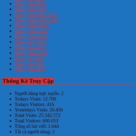
Tháng Hai 2018
Tháng Một 2018
Tháng Mười Hai 2017
Tháng Mười Một 2017
Tháng Mười 2017
Tháng Chín 2017
Tháng Tám 2017
Tháng Bảy 2017
Tháng Sáu 2017
Tháng Năm 2017
Tháng Tư 2017
Tháng Ba 2017
Tháng Hai 2017
Thống Kê Truy Cập
Người dùng trực tuyến:
2
Todays Visits:
12.700
Todays Visitors:
416
Yesterdays Visits:
20.450
Total Visits:
25.542.572
Total Visitors:
600.653
Tổng số bài viết:
1.644
Tất cả người dùng:
2