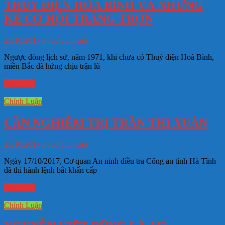
THỦY ĐIỆN HÒA BÌNH VÀ NHỮNG
KẺ CƠ HỘI TRẮNG TRỢN
25/10/2017
nguoivungcao
Ngược dòng lịch sử, năm 1971, khi chưa có Thuỷ điện Hoà Bình,
miền Bắc đã hứng chịu trận lũ
Đọc thêm
Chính Luận
CẦN NGHIÊM TRỊ TRẦN THỊ XUÂN
25/10/2017
nguoivungcao
Ngày 17/10/2017, Cơ quan An ninh điều tra Công an tỉnh Hà Tĩnh
đã thi hành lệnh bắt khẩn cấp
Đọc thêm
Chính Luận