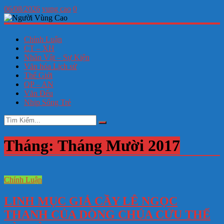
06/08/2026
vung cao
0
Chính Luận
CT – XH
Nhân Vật – Sự Kiện
Văn hóa Lịch sử
Thế Giới
QP – AN
Văn Đểu
Nhịp Sống Trẻ
Tháng:
Tháng Mười 2017
Chính Luận
LINH MỤC GIẢ CẦY LÊ NGỌC
THANH CỦA DÒNG CHÚA CỨU THẾ