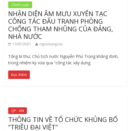
Chính Luận
NHẬN DIỆN ÂM MƯU XUYÊN TẠC
CÔNG TÁC ĐẤU TRANH PHÒNG
CHỐNG THAM NHŨNG CỦA ĐẢNG,
NHÀ NƯỚC
13/01/2021
nguoivungcao
Tổng bí thư, Chủ tịch nước Nguyễn Phú Trọng khẳng định,
trong nhiệm kỳ vừa qua “công tác xây dựng
Đọc thêm
QP - AN
THÔNG TIN VỀ TỔ CHỨC KHỦNG BỐ
“TRIỀU ĐẠI VIỆT”