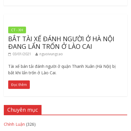
CT - XH
BẮT TÀI XẾ ĐÁNH NGƯỜI Ở HÀ NỘI
ĐANG LẨN TRỐN Ở LÀO CAI
03/01/2021
nguoivungcao
Tài xế bán tải đánh người ở quận Thanh Xuân (Hà Nội) bị
bắt khi lẩn trốn ở Lào Cai.
Đọc thêm
Chuyên mục
Chính Luận
(326)