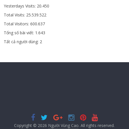
Yesterdays Visits:
20.450
Total Visits:
25.539.522
Total Visitors:
600.637
Tổng số bài viết:
1.643
Tất cả người dùng:
2
Copyright © 2026
Người Vùng Cao
. All rights reserved.